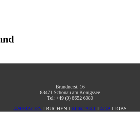
Land
Brandnerst. 16
83471 Schönau am Königssee
Tel: +49 (0) 8652 6080
ANFRAGEN
I BUCHEN I
KONTAKT
I
AGB
I JOBS