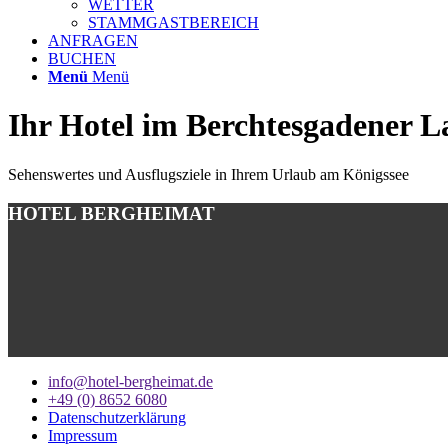
WETTER
STAMMGASTBEREICH
ANFRAGEN
BUCHEN
Menü
Menü
Ihr Hotel im Berchtesgadener 
Sehenswertes und Ausflugsziele in Ihrem Urlaub am Königssee
HOTEL BERGHEIMAT
info@hotel-bergheimat.de
+49 (0) 8652 6080
Datenschutzerklärung
Impressum